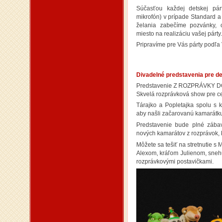
Súčasťou každej detskej pá
mikrofón) v prípade Standard a
želania zabečíme pozvánky, c
miesto na realizáciu vašej párty.
Pripravíme pre Vás párty podľa 
Divadelné predstavenia pre de
Predstavenie Z ROZPRÁVKY 
Skvelá rozprávková show pre ce
Tárajko a Popletajka spolu s k
aby našli začarovanú kamarátk
Predstavenie bude plné zábav
nových kamarátov z rozprávok, k
Môžete sa tešiť na stretnutie 
Alexom, kráľom Julienom, sneh
rozprávkovými postavičkami.