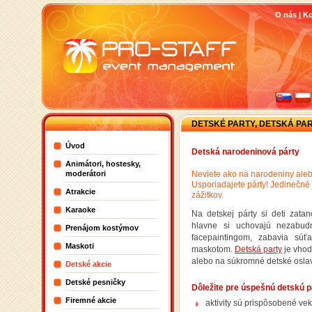
O nás
|
Ko
DETSKÉ PARTY, DETSKÁ PAR
Úvod
Detská narodeninová párty
Animátori, hostesky,
Neviete ako na narodeniny alebo
moderátori
Usporiadajete párty! Jedinečné 
Atrakcie
zážitkov.
Karaoke
Na detskej párty si deti zat
hlavne si uchovajú nezabudnu
Prenájom kostýmov
facepaintingom, zabavia súťa
Maskoti
maskotom.
Detská party
je vhod
alebo na súkromné detské oslav
Detské akcie
Detské pesničky
Dôležite pre úspešnú detskú p
Firemné akcie
aktivity sú prispôsobené vek