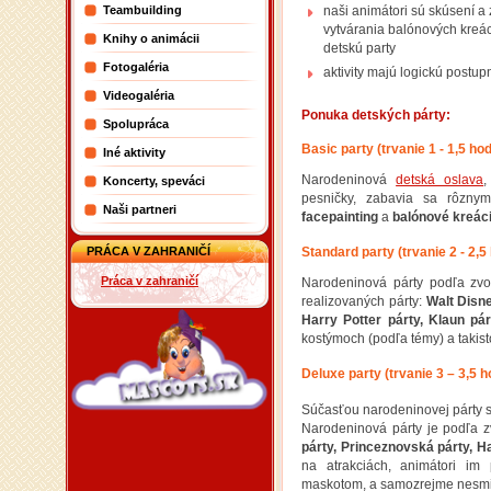
naši animátori sú skúsení a 
Teambuilding
vytvárania balónových kreác
Knihy o animácii
detskú party
Fotogaléria
aktivity majú logickú postu
Videogaléria
Ponuka detských párty:
Spolupráca
Basic party (trvanie 1 - 1,5 hod
Iné aktivity
Narodeninová
detská oslava
,
Koncerty, speváci
pesničky, zabavia sa rôzny
Naši partneri
facepainting
a
balónové kreác
PRÁCA V ZAHRANIČÍ
Standard party (trvanie 2 - 2,5
Práca v zahraničí
Narodeninová párty podľa zvol
realizovaných párty:
Walt Disne
Harry Potter párty, Klaun pár
kostýmoch (podľa témy) a takis
Deluxe party (trvanie 3 – 3,5 h
Súčasťou narodeninovej párty 
Narodeninová párty je podľa zv
párty, Princeznovská párty, Ha
na atrakciách, animátori im
maskotom, a samozrejme nesmie