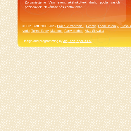
Zorganizujeme Vám event akéhokoľvek druhu podľa vašich
požiadaviek. Neváhajte nás kontaktovať.
© Pro-Staff 2008-2026
Práce v zahraničí
,
Eventy
,
Lacné letenky
,
Fľaša 
vodu
,
Termo láhev
,
Mascots
,
Party obchod
,
Viva Slovakia
Design and programming by
AlejTech, spol. s r.o.