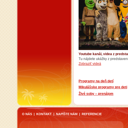
Youtube kanál, videa z predst
Tu nájdete ukážky z predstaveni
Zobraziť videá
Programy na deň detí
Mikulášske programy pre deti
Živé soby – prenájom
O NÁS
|
KONTAKT
|
NAPÍŠTE NÁM
|
REFERENCIE