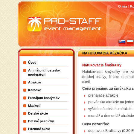
O nás
|
Ko
NAFUKOVACIA KĹZAČKA
Úvod
Nafukovacie šmýkalky
Animátori, hostesky,
Nafukovacie šmýkalky pre zá
moderátori
detskej oslavy, či ako doplno
akcií.
Atrakcie
Cena prenájmu za šmýkalku z
Karaoke
prenajatie atrakcie
Prenájom kostýmov
prevádzka atrakcie na jede
Maskoti
vyškolenú obsluhu atrakcie
Detské akcie
montáž a demontáž atrakcie
Detské pesničky
Cena nezahŕňa:
Firemné akcie
dopravu z Bratislavy (0,30 