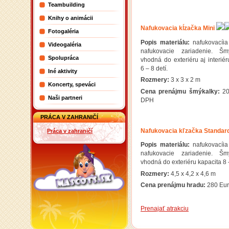
Teambuilding
Knihy o animácii
Nafukovacia kĺzačka Mini
Fotogaléria
Popis materiálu:
nafukovacíia
Videogaléria
nafukovacie zariadenie. Šm
Spolupráca
vhodná do exteriéru aj interiér
6 – 8 detí.
Iné aktivity
Rozmery:
3 x 3 x 2 m
Koncerty, speváci
Cena prenájmu šmýkalky:
2
Naši partneri
DPH
PRÁCA V ZAHRANIČÍ
Nafukovacia kľzačka Standar
Práca v zahraničí
Popis materiálu:
nafukovacíia
nafukovacie zariadenie. Šm
vhodná do exteriéru kapacita 8 –
Rozmery:
4,5 x 4,2 x 4,6 m
Cena prenájmu hradu:
280 Eu
Prenajať atrakciu