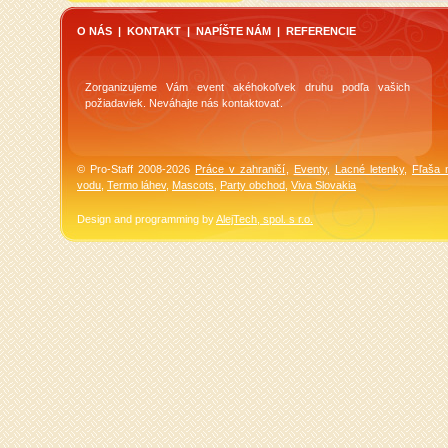
O NÁS
|
KONTAKT
|
NAPÍŠTE NÁM
|
REFERENCIE
Zorganizujeme Vám event akéhokoľvek druhu podľa vašich
požiadaviek. Neváhajte nás kontaktovať.
© Pro-Staff 2008-2026
Práce v zahraničí
,
Eventy
,
Lacné letenky
,
Fľaša 
vodu
,
Termo láhev
,
Mascots
,
Party obchod
,
Viva Slovakia
Design and programming by
AlejTech, spol. s r.o.