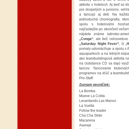
aktivitu v hoteloch. Aj keď sú 
pre dospelých a juniorov, veľm
a tancujú aj deti. Na každú
jednoduchá choreografia, ktor
spolu s hotelovými hosť
najčastejšie po skončení več
nájdete známe latinsko-ame
„Conga“
, ale tiež celosvetov
„Saturday Night Fever“
, či „
H
pomaly udomácňuje a spolu s ňo
aquaparkoch a na letných kúpal
ako teambuildingová aktivita n
na clubdance CD sa dajú využiť
tancov. Tancovanie klubový
programov na kľúč a teambuil
Pro-Staff.
Zoznam pesničiek:
La Bomba
Mueve La Colita
Levantando Las Manos
La Vuelta
Follow the leader
Cha Cha Slide
Macarena
Asereje