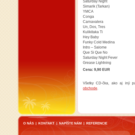
Saturday Night
Simarik (Tarkan)
YMCA
Conga
Carnavalera
Un, Dos, Tres
Kulikitaka Ti
Hey Baby
Funky Cold Medina
Intro – Salome
Que Si Que No
Saturday Night Fever
Grease Lightning
Cena: 9,90 EUR
Všetky CD-čka, ako aj iný p
obchode
.
O NÁS
|
KONTAKT
|
NAPÍŠTE NÁM
|
REFERENCIE