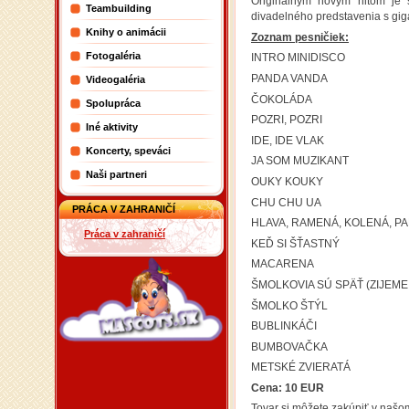
Originálnym novým hitom je 
Teambuilding
divadelného predstavenia s gi
Knihy o animácii
Zoznam pesničiek:
Fotogaléria
INTRO MINIDISCO
PANDA VANDA
Videogaléria
ČOKOLÁDA
Spolupráca
POZRI, POZRI
Iné aktivity
IDE, IDE VLAK
Koncerty, speváci
JA SOM MUZIKANT
Naši partneri
OUKY KOUKY
CHU CHU UA
PRÁCA V ZAHRANIČÍ
HLAVA, RAMENÁ, KOLENÁ, P
Práca v zahraničí
KEĎ SI ŠŤASTNÝ
MACARENA
ŠMOLKOVIA SÚ SPÄŤ (ZIJEME
ŠMOLKO ŠTÝL
BUBLINKÁČI
BUMBOVAČKA
METSKÉ ZVIERATÁ
Cena: 10 EUR
Tovar si môžete zakúpiť v naš