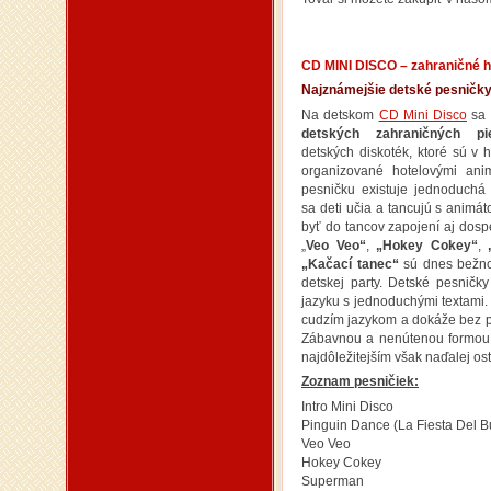
CD MINI DISCO – zahraničné h
Najznámejšie detské pesničky,
Na detskom
CD Mini Disco
sa 
detských zahraničných pi
detských diskoték, ktoré sú v h
organizované hotelovými ani
pesničku existuje jednoduchá 
sa deti učia a tancujú s animá
byť do tancov zapojení aj dosp
„
Veo Veo“
,
„Hokey Cokey“
,
„Kačací tanec“
sú dnes bežno
detskej party. Detské pesnič
jazyku s jednoduchými textami.
cudzím jazykom a dokáže bez pr
Zábavnou a nenútenou formou 
najdôležitejším však naďalej os
Zoznam pesničiek:
Intro Mini Disco
Pinguin Dance (La Fiesta Del Bu
Veo Veo
Hokey Cokey
Superman