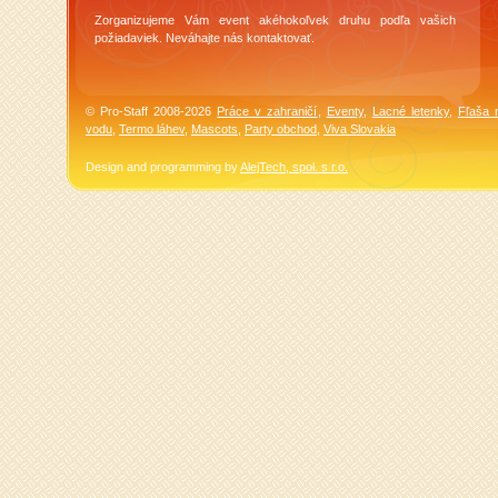
Zorganizujeme Vám event akéhokoľvek druhu podľa vašich
požiadaviek. Neváhajte nás kontaktovať.
© Pro-Staff 2008-2026
Práce v zahraničí
,
Eventy
,
Lacné letenky
,
Fľaša 
vodu
,
Termo láhev
,
Mascots
,
Party obchod
,
Viva Slovakia
Design and programming by
AlejTech, spol. s r.o.