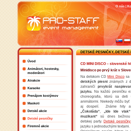
O nás
|
Ko
DETSKÉ PESNIČKY, DETSKÉ P
Úvod
CD MINI DISCO – slovenské h
Animátori, hostesky,
Minidisco po prvý krát v Slove
moderátori
Na detskom CD
Mini Disco
sa 
Atrakcie
detských piesni
známych z de
zahraničí
prvykrát naspiev
Karaoke
jazyku.
Na každú pesničku ex
Prenájom kostýmov
choreografia, ktorú sa deti
animátormi. Niekedy môžu byť 
Maskoti
aj dospelí. Známe hity a
Detské akcie
„Čokoláda“
,
„Ide Ide vlak“
muzikant“
sú dnes bežnou 
Detské pesničky
detskej party.
Detské pesničk
Firemné akcie
jazyku s jednoduchými textami.