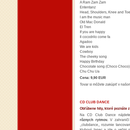
A Ram Zam Zam
Ententanz
Head, Shoulders, Knee and To
I am the music man
Old Mac Donald
El Tren
If you are happy
Il cocodrilo come fa
Agadoo
We are kids
Cowboy
The cheeky song
Happy Birthday
Chocolate song (Choco Choco)
Chu Chu Ua
Cena: 9,90 EUR
Tovar si môžete zakúpiť v naš
CD CLUB DANCE
Obľúbene hity, ktoré poznáte 
Na CD Club Dance nájdet
rôznych rytmov.
V zahraničí
,,clubdance,, rozumie tancova
klubový tanec a ide o veľmi