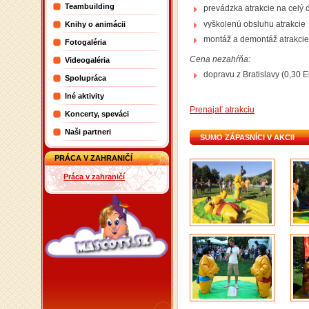
Teambuilding
prevádzka atrakcie na celý 
vyškolenú obsluhu atrakcie
Knihy o animácii
montáž a demontáž atrakcie
Fotogaléria
Cena nezahŕňa:
Videogaléria
dopravu z Bratislavy (0,30 
Spolupráca
Iné aktivity
Prenajať atrakciu
Koncerty, speváci
Naši partneri
SUMO ZÁPASNÍCI V AKCII
PRÁCA V ZAHRANIČÍ
Práca v zahraničí