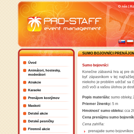
O nás
|
Ko
SUMO BOJOVNÍCI PRENÁJO
Úvod
Sumo bojovníci
Animátori, hostesky,
Konečne zábavná hra aj pre dos
moderátori
byť zápasníkom v tej najťažše
niekoho je problém udržať sa č
Atrakcie
zoči voči a vašou úlohou je dost
Karaoke
Popis materiálu:
sumo obleky, 
Prenájom kostýmov
Priemer žinenky:
5 m
Maskoti
Hmotnosť sumo obleku:
cca 2
Detské akcie
Cena prenájmu sumo bojovní
Detské pesničky
Cena zahŕňa:
Firemné akcie
prenajatie sumo bojovníkov