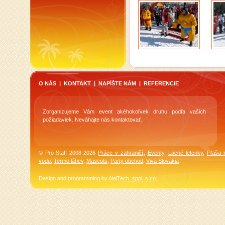
O NÁS
|
KONTAKT
|
NAPÍŠTE NÁM
|
REFERENCIE
Zorganizujeme Vám event akéhokoľvek druhu podľa vašich
požiadaviek. Neváhajte nás kontaktovať.
© Pro-Staff 2008-2026
Práce v zahraničí
,
Eventy
,
Lacné letenky
,
Fľaša 
vodu
,
Termo láhev
,
Mascots
,
Party obchod
,
Viva Slovakia
Design and programming by
AlejTech, spol. s r.o.