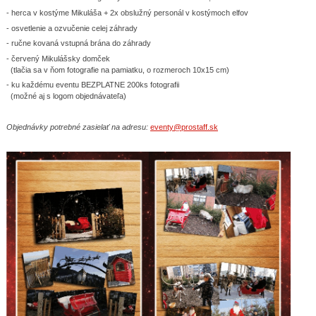
- herca v kostýme Mikuláša + 2x obslužný personál v kostýmoch elfov
- osvetlenie a ozvučenie celej záhrady
- ručne kovaná vstupná brána do záhrady
- červený Mikulášsky domček
(tlačia sa v ňom fotografie na pamiatku, o rozmeroch 10x15 cm)
- ku každému eventu BEZPLATNE 200ks fotografii
(možné aj s logom objednávateľa)
Objednávky potrebné zasielať na adresu:
eventy@prostaff.sk