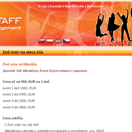
O nás
|
Kontakt
|
Napíšte nám
|
Referencie
ŽIVÉ SOBY NA MIKULÁŠA
Živé soby na Mikuláša
Spestrite Váš Mikulášsky Event živými sobami z Laponska
Cena už od 950,-EUR na 1 deň
event 1 deň 1600,-EUR
event 2 dni 2400,-EUR
event 3 dni 3200,-EUR
event 4 dni 3800,-EUR
Cena zahŕňa:
- 2 živé soby na celý deň
- Mikulášska záhrada s originálnymi sánkami a stromčekmi, cca. 30m2