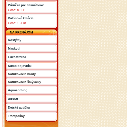
Príručka pre animátorov
Cena: 8 Eur
Balónové kreácie
Cena: 15 Eur
NA PRENÁJOM
Kostýmy
Maskoti
Lukostreľba
Sumo bojovníci
Nafukovacie hrady
Nafukovacie šmýkalky
Aquazorbing
Airsoft
Detské autíčka
Trampolíny