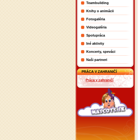
Teambuilding
Knihy o animácii
Fotogaléria
Videogaléria
Spolupráca
Iné aktivity
Koncerty, speváci
Naši partneri
PRÁCA V ZAHRANIČÍ
Práca v zahraničí