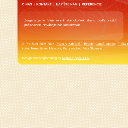
O NÁS
|
KONTAKT
|
NAPÍŠTE NÁM
|
REFERENCIE
Zorganizujeme Vám event akéhokoľvek druhu podľa vašich
požiadaviek. Neváhajte nás kontaktovať.
© Pro-Staff 2008-2026
Práce v zahraničí
,
Eventy
,
Lacné letenky
,
Fľaša 
vodu
,
Termo láhev
,
Mascots
,
Party obchod
,
Viva Slovakia
Design and programming by
AlejTech, spol. s r.o.