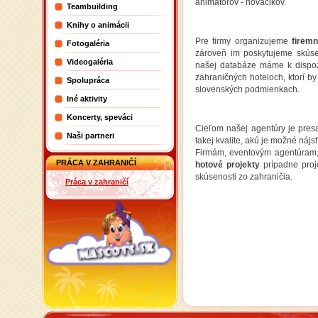
animátorov - nováčikov.
Teambuilding
Knihy o animácii
Pre firmy organizujeme
firem
Fotogaléria
zároveň im poskytujeme skúse
Videogaléria
našej databáze máme k dispoz
zahraničných hoteloch, ktorí by
Spolupráca
slovenských podmienkach.
Iné aktivity
Koncerty, speváci
Cieľom našej agentúry je pre
Naši partneri
takej kvalite, akú je možné náj
Firmám, eventovým agentúram
PRÁCA V ZAHRANIČÍ
hotové projekty
prípadne proj
skúsenosti zo zahraničia.
Práca v zahraničí