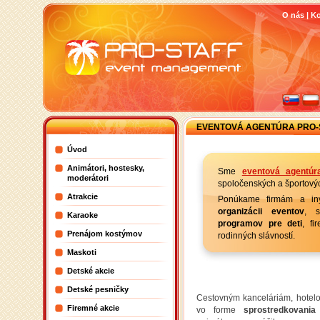
O nás
|
Ko
EVENTOVÁ AGENTÚRA PRO-
Úvod
Animátori, hostesky,
Sme
eventová agentúr
moderátori
spoločenských a športovýc
Atrakcie
Ponúkame firmám a iný
organizácii eventov
, s
Karaoke
programov pre deti
, f
Prenájom kostýmov
rodinných slávností.
Maskoti
Detské akcie
Detské pesničky
Cestovným kanceláriám, hote
Firemné akcie
vo forme
sprostredkovani